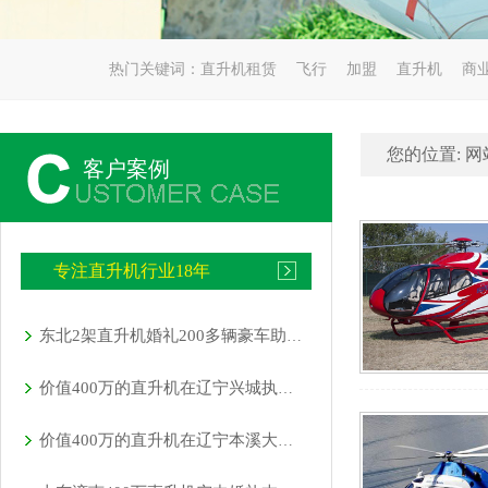
热门关键词：
直升机租赁
飞行
加盟
直升机
商
您的位置:
网
客户案例
专注直升机行业18年
东北2架直升机婚礼200多辆豪车助阵直升机接亲成时尚
价值400万的直升机在辽宁兴城执行巡查任务
价值400万的直升机在辽宁本溪大雅河执行巡查任务