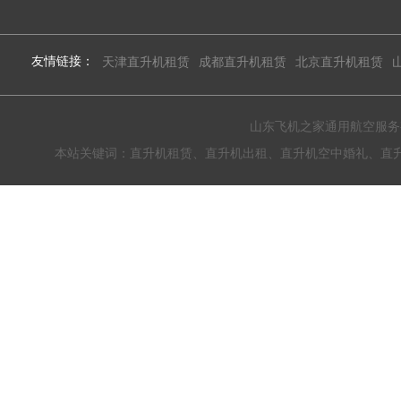
友情链接：
天津直升机租赁
成都直升机租赁
北京直升机租赁
山东飞机之家通用航空服务有限公
本站关键词：直升机租赁、直升机出租、直升机空中婚礼、直