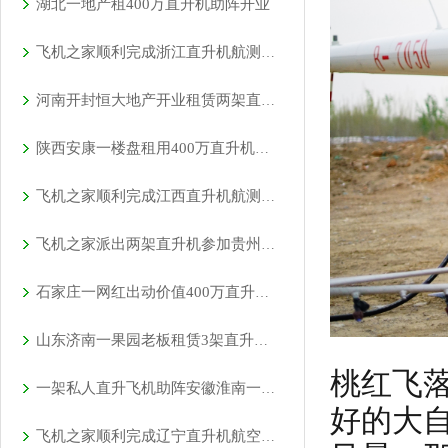
湖北一地产租400万直升机助阵开业
飞机之家顺利完成浙江直升机航测作业
河南开封恒大地产开业租赁两架直升机空中看房
陕西安康一楼盘租用400万直升机空中看房
飞机之家顺利完成江西直升机航测作业
飞机之家派出两架直升机参加贵州贵阳航展
石家庄一网红出动价值400万直升机助力直播卖货
山东济南一果园老板租赁3架直升机开业庆典
桃红飞
一架私人直升飞机助阵安徽淮南一商场
好的大
飞机之家顺利完成辽宁直升机航空测绘