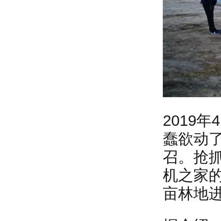
2019
蠢欲动
召。抢
机之家的
亩林地