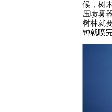
候，树
压喷雾
树林就
钟就喷