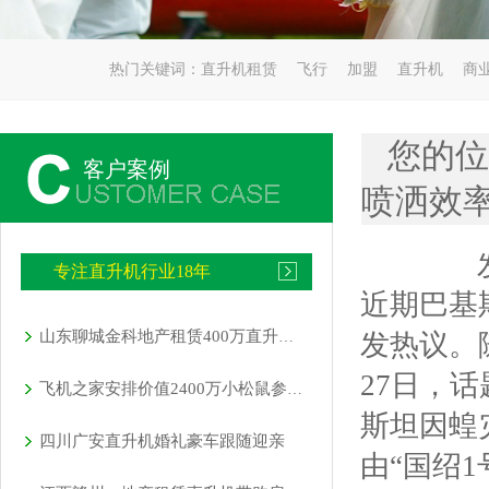
热门关键词：
直升机租赁
飞行
加盟
直升机
商
您的位
客户案例
喷洒效
专注直升机行业18年
近期巴基
山东聊城金科地产租赁400万直升机空中看房
发热议。
27日，
飞机之家安排价值2400万小松鼠参加科学试验
斯坦因蝗
四川广安直升机婚礼豪车跟随迎亲
由“国绍