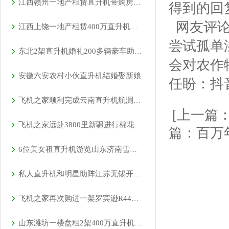
江西赣州一地产租赁直升机带购房者空中看房
得到的回
网友评论
江西上饶一地产租赁400万直升机空中看房
尝试孤单
东北2架直升机婚礼200多辆豪车助阵直升机接亲成时尚
会对农作
安徽六安农村小伙直升机结婚娶新娘
任盼：抖
飞机之家顺利完成云南直升机航测作业
[上一篇
飞机之家远赴3800里新疆进行棉花飞防作业
篇：百万
6位美女租直升机游览山东济南雪野湖
私人直升机和明星助阵江苏无锡开业庆典
飞机之家再次购进一架罗宾逊R44直升机
山东潍坊一楼盘租2架400万直升机空中看房