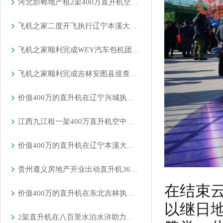
河北邯郸地产租2架400万直升机空中看房
飞机之家二度开飞执行辽宁本溪大雅河巡查任务
飞机之家顺利完成WEY汽车包机团建飞行
飞机之家顺利完成吉林安图县巡查任务
价值400万的直升机在辽宁兴城执行巡查任务
江西九江租一架400万直升机空中婚礼
价值400万的直升机在辽宁本溪大雅河执行巡查任务
贵州遵义房地产开业出动直升机360度看房
在结束
价值400万的直升机在东北吉林执行巡查任务
以继日
2架直升机在八百里水泊水浒助力旅游会议召开