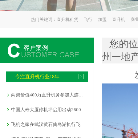
热门关键词：
直升机租赁
飞行
加盟
直升机
商
您的位
客户案例
州一地产
专注直升机行业18年
两架价值400万直升机务参加大连静态展览
中国人寿大厦停机坪启用出动2600万直升机
飞机之家在武汉黄石仙岛湖执行飞行任务