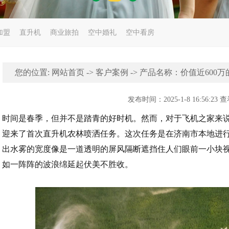
加盟
直升机
商业旅拍
空中婚礼
空中看房
您的位置:
网站首页
->
客户案例
-> 产品名称：价值近600
发布时间：2025-1-8 16:56:23
时间是春季，但并不是踏青的好时机。然而，对于飞机之家来说
迎来了首次直升机农林喷洒任务。这次任务是在济南市本地进
出水雾的宽度像是一道透明的屏风隔断遮挡住人们眼前一小块
如一阵阵的波浪绵延起伏美不胜收。