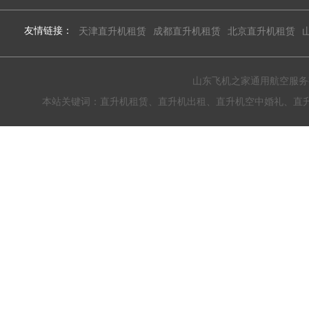
友情链接：
天津直升机租赁
成都直升机租赁
北京直升机租赁
山东飞机之家通用航空服务有限公
本站关键词：直升机租赁、直升机出租、直升机空中婚礼、直