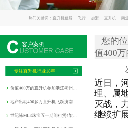
热门关键词：
直升机租赁
飞行
加盟
直升机
商
您的位
客户案例
值400
专注直升机行业18年
近日，
价值400万的直升机参加浙江衢州静展活动
理、属
灭战，
地产出动400多万直升机飞跃济南千佛山大明湖
继续扩
世纪缘MLE珠宝五一期间租赁4架直升机在四个城市庆典