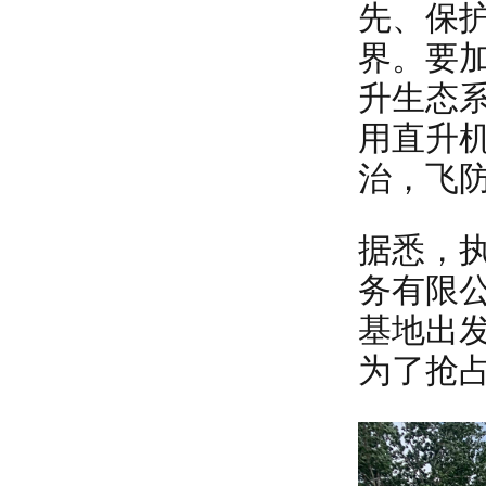
先、保
界。要
升生态
用直升
治，飞
据悉，
务有限
基地出
为了抢